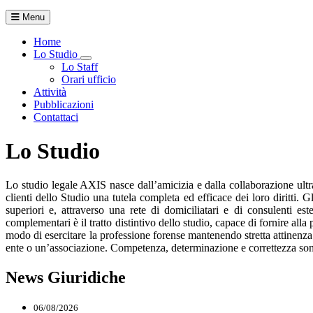
Menu
Home
Lo Studio
Toggle Dropdown
Lo Staff
Orari ufficio
Attività
Pubblicazioni
Contattaci
Lo Studio
Lo studio legale AXIS nasce dall’amicizia e dalla collaborazione ultr
clienti dello Studio una tutela completa ed efficace dei loro diritti.
Gl
superiori e, attraverso una rete di domiciliatari e di consulenti es
complementari è il tratto distintivo dello studio, capace di fornire alla
modo di esercitare la professione forense mantenendo stretta attinenza 
ente o un’associazione. Competenza, determinazione e correttezza sono i
News Giuridiche
06/08/2026